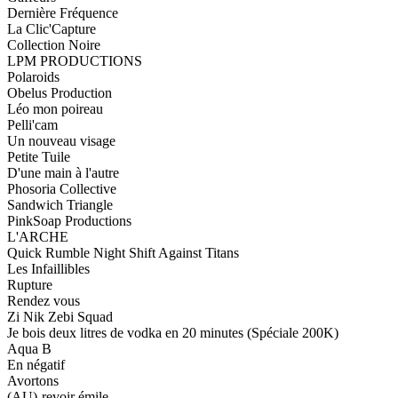
Dernière Fréquence
La Clic'Capture
Collection Noire
LPM PRODUCTIONS
Polaroids
Obelus Production
Léo mon poireau
Pelli'cam
Un nouveau visage
Petite Tuile
D'une main à l'autre
Phosoria Collective
Sandwich Triangle
PinkSoap Productions
L'ARCHE
Quick Rumble Night Shift Against Titans
Les Infaillibles
Rupture
Rendez vous
Zi Nik Zebi Squad
Je bois deux litres de vodka en 20 minutes (Spéciale 200K)
Aqua B
En négatif
Avortons
(AU)-revoir émile