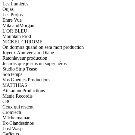
Les Lumières
Oujas
Les Projos
Entre Vue
MikeandMorgan
L'OR BLEU
Mountain Prod
NICKEL CHROME
On dormira quand on sera mort production
Joyeux Anniversaire Diane
Ratonlaveur production
Je crois que je suis un super héros
Studio Strip Tease
Son temps
Vos Gueules Productions
MATTHIAS
AtikaouneProductions
Mania Recordis
C3C
Ceux qui restent
Cromlech
Mâche maman
Ex-Clandestinos
Lost Wasp
Gaffeurs