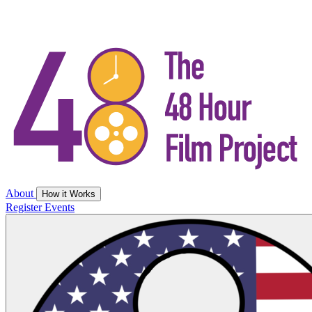
About
How it Works
Register
Events