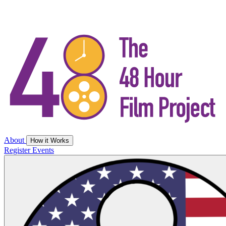
About
How it Works
Register
Events