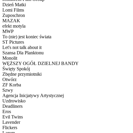
Dzień Matki
Lomi Films
Zuposchron
MAZAK
efekt motyla
MWP
To (nie) jest koniec świata
ST Pictures
Let's not talk about it
Szansa Dla Planktonu
Monolit
WĘŻSZY OGÓŁ DZIELNEJ BANDY
Święty Spokój
Zbędne przymiotniki
Otwórz
ZF Korba
Szwy
Agencja Inicjatywy Artystycznej
Uzdrowisko
Deadliners
Eros
Evil Twins
Lavender
Flickers
Larum