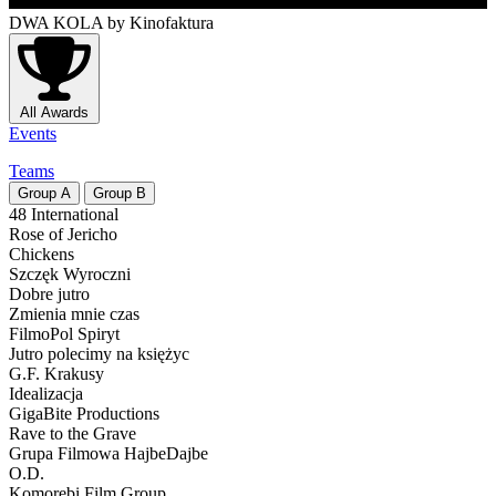
DWA KOLA
by Kinofaktura
All Awards
Events
Teams
Group
A
Group
B
48 International
Rose of Jericho
Chickens
Szczęk Wyroczni
Dobre jutro
Zmienia mnie czas
FilmoPol Spiryt
Jutro polecimy na księżyc
G.F. Krakusy
Idealizacja
GigaBite Productions
Rave to the Grave
Grupa Filmowa HajbeDajbe
O.D.
Komorebi Film Group