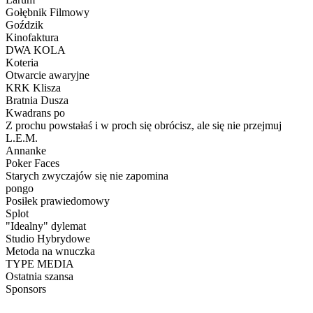
Gołębnik Filmowy
Goździk
Kinofaktura
DWA KOLA
Koteria
Otwarcie awaryjne
KRK Klisza
Bratnia Dusza
Kwadrans po
Z prochu powstałaś i w proch się obrócisz, ale się nie przejmuj
L.E.M.
Annanke
Poker Faces
Starych zwyczajów się nie zapomina
pongo
Posiłek prawiedomowy
Splot
"Idealny" dylemat
Studio Hybrydowe
Metoda na wnuczka
TYPE MEDIA
Ostatnia szansa
Sponsors